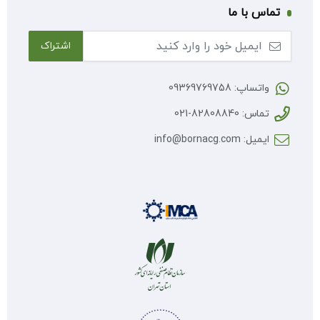
تماس با ما
واتساپ: 09369769758
تماس: 82808840-021
ایمیل: info@bornacg.com