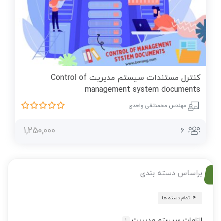
ﻛﻨﺘﺮل ﻣﺴﺘﻨﺪات ﺳﻴﺴﺘﻢ ﻣﺪﻳﺮﻳﺖ Control of
management system documents
مهندس محمدتقی واحدی
1,250,000
6
براساس دسته بندی
تمام دسته ها
الزامات سیستم مدیریت
1