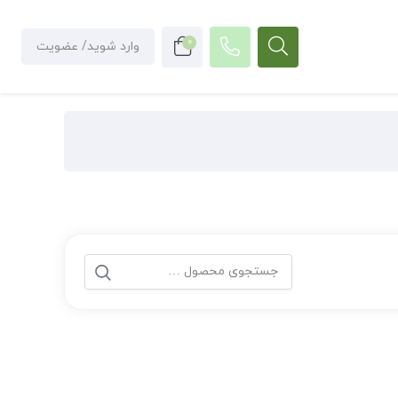
0
وارد شوید/ عضویت