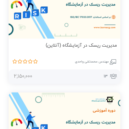
مديريت ريسک در آزمايشگاه (آنلاین)
مهندس محمدتقی واحدی
2,150,000
13