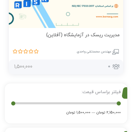
مديريت ريسک در آزمايشگاه (آفلاین)
مهندس محمدتقی واحدی
1,500,000
0
فیلتر براساس قیمت:
2,150,000 تومان
—
1,500,000 تومان