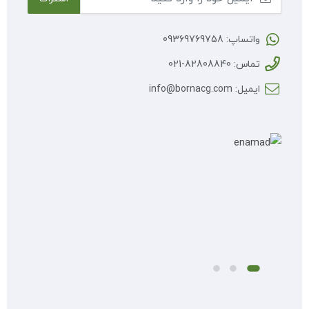
واتساپ: 09369769758
تماس: 82808840-021
ایمیل: info@bornacg.com