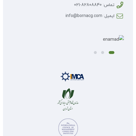
تماس: 82808840-021
ایمیل: info@bornacg.com