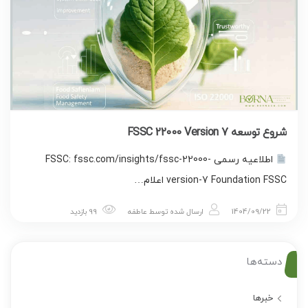
شروع توسعه FSSC 22000 Version 7
اطلاعیه رسمی FSSC: fssc.com/insights/fssc-22000-
version-7 Foundation FSSC اعلام…
1404/09/22
ارسال شده توسط
عاطفه
99 بازدید
دسته‌ها
خبرها