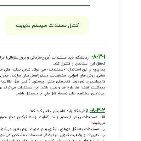
ﻛﻨﺘﺮل ﻣﺴﺘﻨﺪات ﺳﻴﺴﺘﻢ ﻣﺪﻳﺮﻳﺖ
8-3-1-
آزﻣﺎﻳﺸﮕﺎه ﺑﺎﻳﺪ ﻣﺴﺘﻨﺪات (درونﺳﺎزﻣﺎﻧﻰ و ﺑﺮونﺳﺎزﻣﺎﻧﻰ) ﻣﺮﺗﺒ
ﺗﺤﻘﻖ اﻳﻦ اﺳـﺘﺎﻧﺪارد را ﻛﻨﺘـﺮل ﻛﻨﺪ.
ﻳﺎدآورى- در اﻳﻦ اﺳﺘﺎﻧﺪارد، «ﻣﺴﺘﻨﺪات» ﻣﻰ ﺗﻮاﻧﺪ ﺷﺎﻣﻞ ﺑﻴﺎﻧﻴﻪ ﻫﺎي ﺧ
ﻣﺸﻰ، روش ﻫﺎي اﺟﺮاﻳﻰ، ﻣﺸﺨﺼﺎت، دﺳـﺘﻮراﻟﻌﻤﻞ ﻫـﺎي ﺳﺎزﻧﺪه، ﺟﺪول
ﻛﺎﻟﻴﺒﺮاﺳﻴﻮن، ﻧﻤﻮدارﻫﺎ، ﻛﺘﺎبﻫﺎي ﻣﺘﻨﻰ، ﭘﻮﺳﺘﺮﻫﺎ (آﮔﻬﻰ ﻫﺎ)، اﻃﻼﻋﻴﻪﻫ
ﻳﺎدداﺷﺖ، ﻧﻘﺸﻪ ﻫﺎ، ﻃﺮح ﻫـﺎ و ﻏﻴـﺮه ﺑﺎﺷﺪ. اﻳﻦ ﻣﺴﺘﻨﺪات ﻣﻰﺗﻮاﻧﺪ ﺑﺮ
رﺳﺎﻧﻪﻫﺎي ﻣﺨﺘﻠﻒ، ﻧﻈﻴﺮ ﻧﺴﺨﺔ ﻗﺎﺑﻞﭼﺎپ ﻳﺎ دﻳﺠﻴﺘﺎل ﺑﺎﺷﺪ.
8-3-2-
آزﻣﺎﻳﺸﮕﺎه ﺑﺎﻳﺪ اﻃﻤﻴﻨﺎن ﺣﺎﺻﻞ ﻛﻨﺪ ﻛﻪ:
اﻟﻒ- ﻣﺴﺘﻨﺪات ﭘﻴﺶ از ﺻﺪور از ﻧﻈﺮ ﻛﻔﺎﻳﺖ ﺗﻮﺳﻂ ﻛﺎرﻛﻨﺎن ﻣﺠﺎز ﺗﺼﻮ
ﻣﻰﺷﻮﻧﺪ؛
ب- ﻣﺴﺘﻨﺪات ﺑﻪﺷﻜﻞ دورهاي ﺑﺎزﻧﮕﺮي و در ﺻﻮرت ﻟﺰوم ﺑﻪروز ﻣﻰﺷﻮﻧﺪ
پ- ﺗﻐﻴﻴﺮات و وﺿﻌﻴﺖ ﻛﻨﻮﻧﻰ ﺗﺠﺪﻳﺪﻧﻈﺮ ﻣﺴﺘﻨﺪات، ﻣﺸﺨﺺ ﻣﻰﺷﻮﻧﺪ
ت- ﻧﺴﺨﻪ ﻫﺎي ﻣﺮﺗﺒﻂ ﻣﺴﺘﻨﺪات ﻛﺎرﺑﺮدي، در ﻣﺤﻞ ﻫﺎي ﻣﻮرداﺳﺘﻔﺎده د