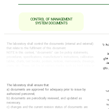
CONTROL OF MANAGEMENT
SYSTEM DOCUMENTS
The laboratory shall control the documents (internal and external)
ﻂ ﺑﺎ
that relate to the fulfilment of this document.
NOTE In this context, “documents” can be policy statements,
ﻂ
procedures, specifications, manufacturer’s instructions, calibration
 ﻫﺎي
tables, charts, text books, posters, notices, memoranda, drawings,
ﺎ،
plans, etc. These can be on various media, such as hard copy or
 روي
digital.
The laboratory shall ensure that:
a) documents are approved for adequacy prior to issue by
ﻳﺐ
authorized personnel;
b) documents are periodically reviewed, and updated as
؛
necessary;
؛
c) changes and the current revision status of documents are
ر