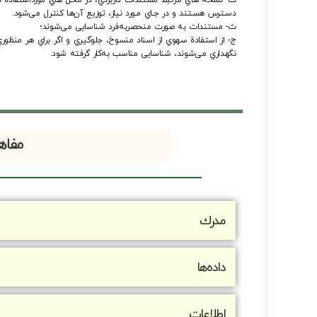
دﺳـﺘﺮس ﻫﺴـﺘﻨﺪ و در ﺟـﺎي ﻣـﻮرد ﻧﻴﺎز، ﺗﻮزﻳﻊ آنﻫﺎ ﻛﻨﺘﺮل ﻣﻰﺷﻮد.
ث- ﻣﺴﺘﻨﺪات ﺑﻪ ﺻﻮرت ﻣﻨﺤﺼﺮﺑﻪﻓﺮد ﺷﻨﺎﺳﺎﻳﻰ ﻣﻰﺷﻮﻧﺪ؛
ج- از اﺳﺘﻔﺎدة ﺳﻬﻮي از اﺳﻨﺎد ﻣﻨﺴﻮخ، ﺟﻠﻮﮔﻴﺮي و اﮔﺮ ﺑﺮاي ﻫﺮ ﻣﻨﻈﻮر
ﻧﮕﻬﺪاري ﻣﻰﺷﻮﻧﺪ، ﺷﻨﺎﺳﺎﻳﻰ ﻣﻨﺎﺳﺐ ﺑﻪﻛﺎر ﮔﺮﻓﺘﻪ ﺷﻮد.
مفاه
ﻣﺪرك
دادهﻫﺎ
اﻃﻼﻋﺎت