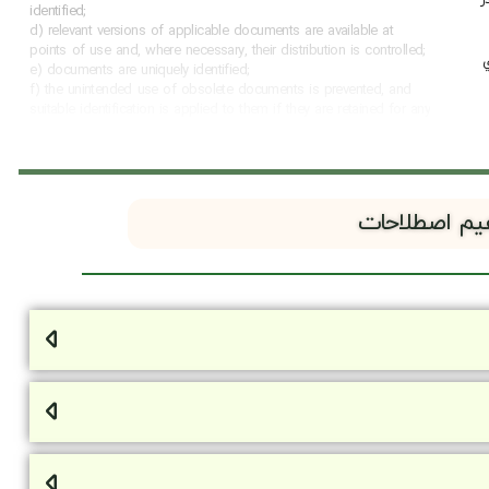
identified;
d) relevant versions of applicable documents are available at
points of use and, where necessary, their distribution is controlled;
ي
e) documents are uniquely identified;
f) the unintended use of obsolete documents is prevented, and
suitable identification is applied to them if they are retained for any
purpose.
یم اصطلاحات