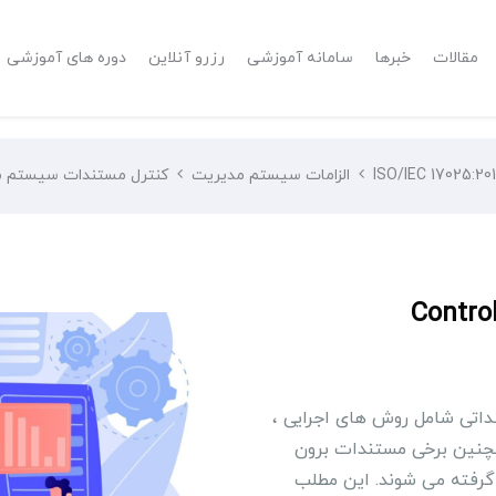
مقالات
خبرها
سامانه آموزشی
رزرو آنلاین
دوره های آموزشی
الزامات سیستم مدیریت
ﻛﻨﺘﺮل ﻣﺴﺘﻨﺪات ﺳﻴﺴﺘﻢ ﻣﺪﻳﺮﻳﺖ ement system documents
ات ﺳﻴﺴﺘﻢ ﻣﺪﻳﺮﻳﺖ Control of
داتی شامل روش های اجرایی ،
مچنین برخی مستندات برون
 گرفته می شوند. این مطلب