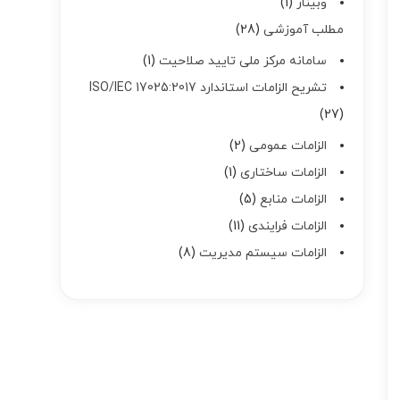
وبینار
1
مطلب آموزشی
28
سامانه مرکز ملی تایید صلاحیت
1
تشریح الزامات استاندارد ISO/IEC 17025:2017
27
الزامات عمومی
2
الزامات ساختاری
1
الزامات منابع
5
الزامات فرایندی
11
الزامات سیستم مدیریت
8