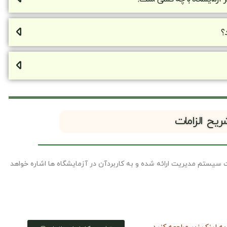
؟
ریح الزامات
 ﺳﻴﺴﺘﻢ ﻣﺪﻳﺮﻳﺖ ارائه شده و به کاربردآن در آزمایشگاه ها اشاره خواهد