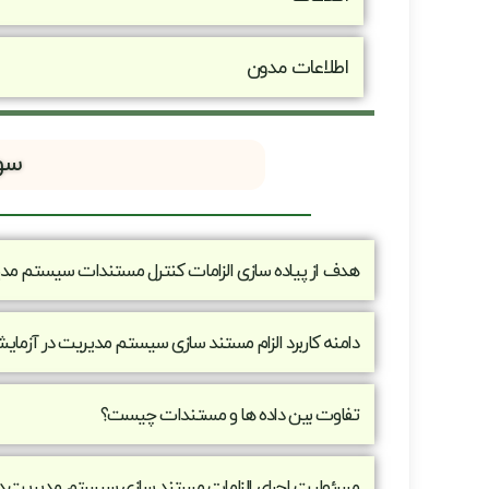
اﻃﻼﻋﺎت ﻣﺪون
سو
هدف از پیاده سازی الزامات ﻛﻨﺘﺮل ﻣﺴﺘﻨﺪات ﺳﻴﺴﺘﻢ ﻣﺪ
دامنه کاربرد الزام مستند سازی سیستم مدیریت در آزما
تفاوت بین داده ها و مستندات چیست؟
مسئولیت اجرای الزامات مستند سازی سیستم مدیریت در