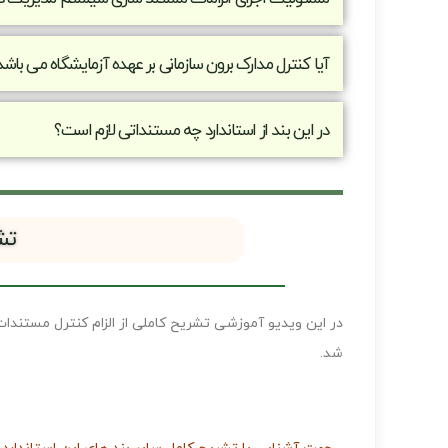
آیا کنترل مدارک برون سازمانی بر عهده آزمایشگاه می باشد
در این بند از استاندارد چه مستنداتی لازم است؟
تش
در این ویدیو آموزشی تشریح کاملی از الزام ﻛﻨﺘﺮل ﻣﺴﺘﻨﺪات
شد.